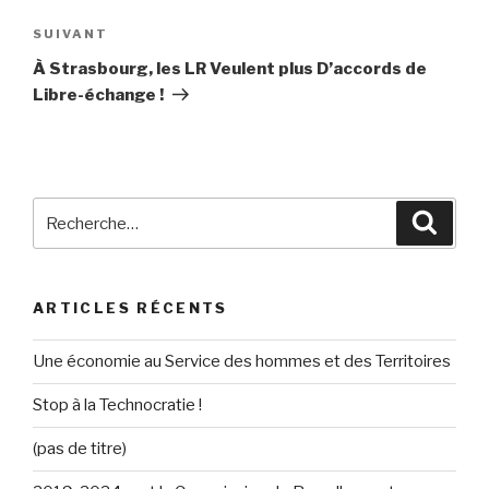
l’article
SUIVANT
Article
suivant
À Strasbourg, les LR Veulent plus D’accords de
Libre-échange !
Recherche
Reche
pour
:
ARTICLES RÉCENTS
Une économie au Service des hommes et des Territoires
Stop à la Technocratie !
(pas de titre)