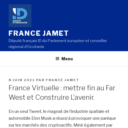
Aller
au
contenu
principal
FRANCE JAMET
Député français ID du Parlement européen et conseiller
régional d'Occitanie
Menu
PUBLIÉ
8 JUIN 2021
PAR
FRANCE JAMET
LE
France Virtuelle : mettre fin au Far
West et Construire L’avenir.
En un seul Tweet, le magnat de l’industrie spatiale et
automobile Elon Musk a réussi à provoquer une panique
sur les marchés des cryptoactifs. Miné également par