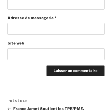
Adresse de messagerie
*
Site web
Navigation
PRÉCÉDENT
Article
de
précédent
France Jamet Soutient les TPE/PME.