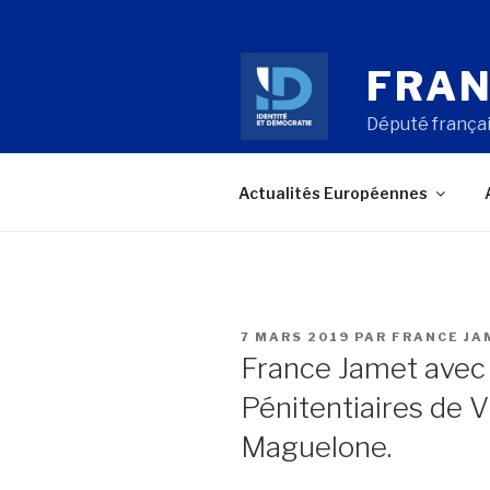
Aller
au
contenu
FRAN
principal
Député françai
Actualités Européennes
PUBLIÉ
7 MARS 2019
PAR
FRANCE JA
LE
France Jamet avec 
Pénitentiaires de V
Maguelone.