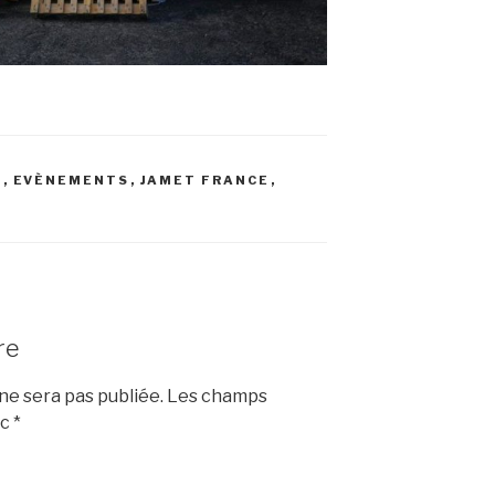
S
,
EVÈNEMENTS
,
JAMET FRANCE
,
re
e sera pas publiée.
Les champs
ec
*