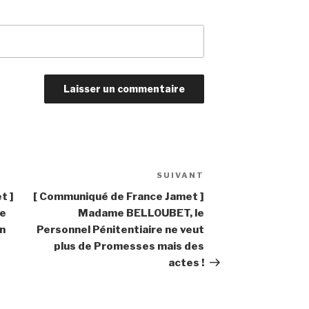
SUIVANT
Article
suivant
t ]
[ Communiqué de France Jamet ]
de
Madame BELLOUBET, le
n
Personnel Pénitentiaire ne veut
plus de Promesses mais des
actes !