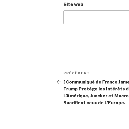
Site web
Navigation
PRÉCÉDENT
Article
de
précédent
[ Communiqué de France Jame
Trump Protège les Intérêts 
l’article
L’Amérique, Juncker et Macro
Sacrifient ceux de L’Europe.