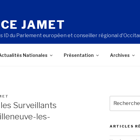
CE JAMET
s ID du Parlement européen et conseiller régional d'Occita
Actualités Nationales
Présentation
Archives
MET
Recherche
les Surveillants
pour
:
illeneuve-les-
ARTICLES R