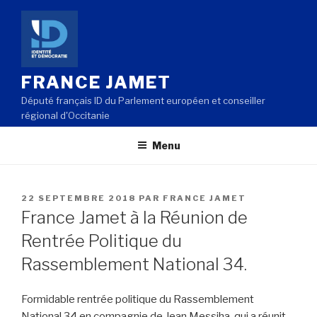
Aller
au
contenu
principal
FRANCE JAMET
Député français ID du Parlement européen et conseiller
régional d'Occitanie
Menu
PUBLIÉ
22 SEPTEMBRE 2018
PAR
FRANCE JAMET
LE
France Jamet à la Réunion de
Rentrée Politique du
Rassemblement National 34.
Formidable rentrée politique du Rassemblement
National 34 en compagnie de Jean Messiha, qui a réunit