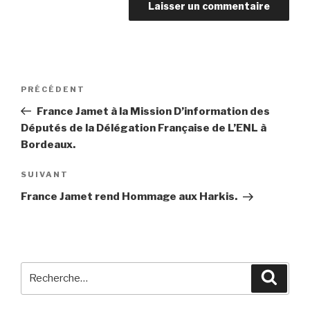
Navigation
PRÉCÉDENT
Article
de
précédent
France Jamet à la Mission D’information des
l’article
Députés de la Délégation Française de L’ENL à
Bordeaux.
SUIVANT
Article
suivant
France Jamet rend Hommage aux Harkis.
Recherche
Reche
pour
: