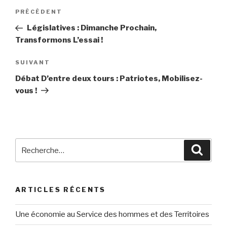
Navigation
PRÉCÉDENT
Article
de
précédent
Législatives : Dimanche Prochain,
l’article
Transformons L’essai !
SUIVANT
Article
suivant
Débat D’entre deux tours : Patriotes, Mobilisez-
vous !
Recherche
Reche
pour
:
ARTICLES RÉCENTS
Une économie au Service des hommes et des Territoires