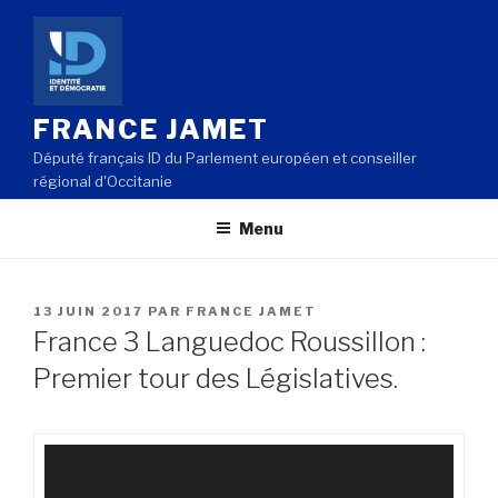
Aller
au
contenu
principal
FRANCE JAMET
Député français ID du Parlement européen et conseiller
régional d'Occitanie
Menu
PUBLIÉ
13 JUIN 2017
PAR
FRANCE JAMET
LE
France 3 Languedoc Roussillon :
Premier tour des Législatives.
Lecteur
vidéo