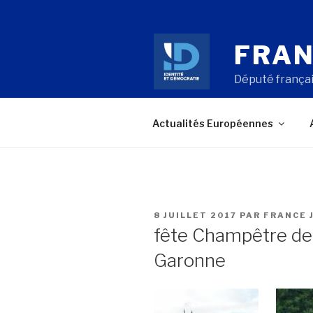
Aller
au
contenu
FRAN
principal
Député françai
Actualités Européennes
PUBLIÉ
8 JUILLET 2017
PAR
FRANCE 
LE
fête Champêtre de 
Garonne