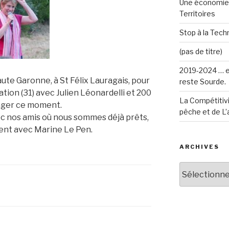
Une économie 
Territoires
Stop à la Techn
(pas de titre)
2019-2024 … e
Haute Garonne, à St Félix Lauragais, pour
reste Sourde.
tion (31) avec Julien Léonardelli et 200
La Compétitivi
ager ce moment.
pêche et de L’
c nos amis où nous sommes déjà prêts,
ent avec Marine Le Pen.
ARCHIVES
Archives