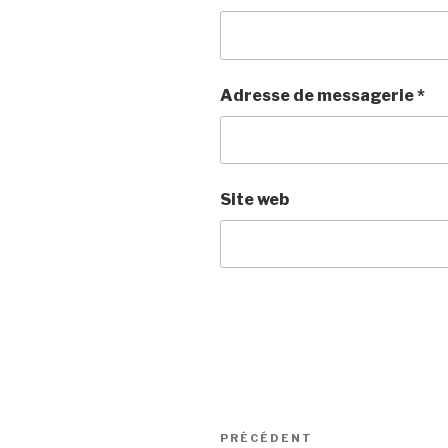
Adresse de messagerie
*
Site web
Navigation
PRÉCÉDENT
Article