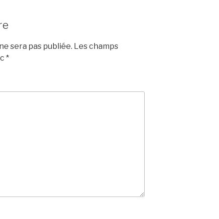
re
e sera pas publiée.
Les champs
ec
*