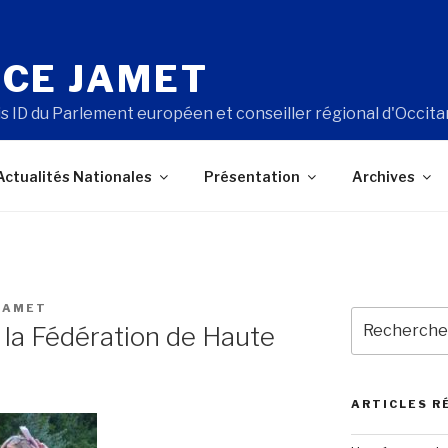
CE JAMET
s ID du Parlement européen et conseiller régional d'Occita
Actualités Nationales
Présentation
Archives
JAMET
Recherche
la Fédération de Haute
pour
:
ARTICLES R