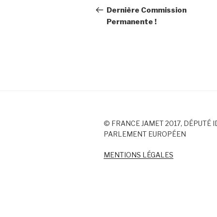
de
précédent
Dernière Commission
Permanente !
l’article
© FRANCE JAMET 2017, DÉPUTÉ I
PARLEMENT EUROPÉEN
MENTIONS LÉGALES