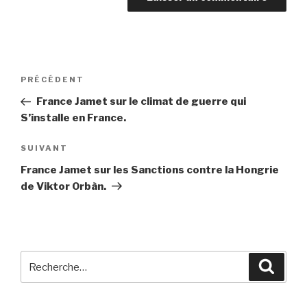
Navigation
PRÉCÉDENT
Article
de
précédent
France Jamet sur le climat de guerre qui
l’article
S’installe en France.
SUIVANT
Article
suivant
France Jamet sur les Sanctions contre la Hongrie
de Viktor Orbàn.
Recherche
Reche
pour
: