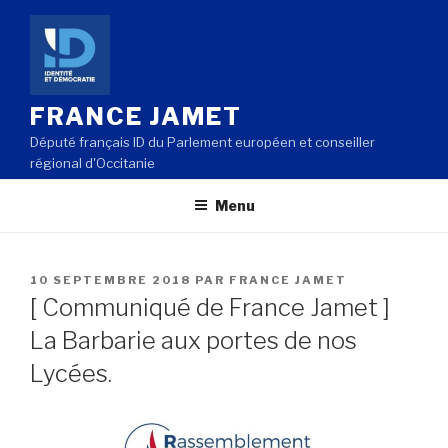
Aller
au
contenu
principal
FRANCE JAMET
Député français ID du Parlement européen et conseiller
régional d'Occitanie
Menu
PUBLIÉ
10 SEPTEMBRE 2018
PAR
FRANCE JAMET
LE
[ Communiqué de France Jamet ]
La Barbarie aux portes de nos
Lycées.