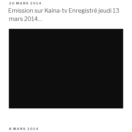
PUBLIÉ
20 MARS 2014
LE
Emission sur Kaina-tv Enregistré jeudi 13
mars 2014…
PUBLIÉ
8 MARS 2014