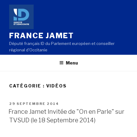
Aller
au
contenu
principal
FRANCE JAMET
Député français ID du Parlement européen et conseiller
régional d'Occitanie
Menu
CATÉGORIE : VIDÉOS
PUBLIÉ
29 SEPTEMBRE 2014
LE
France Jamet Invitée de "On en Parle" sur
TVSUD (le 18 Septembre 2014)