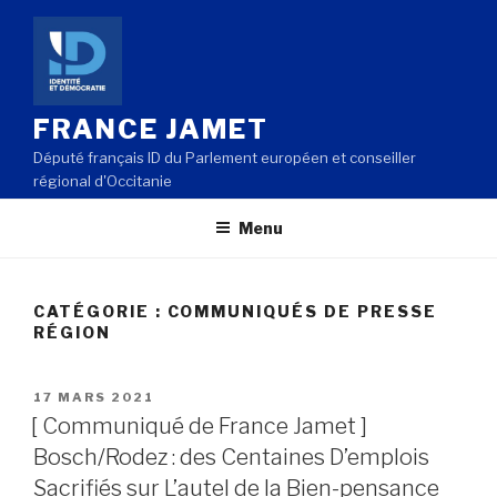
Aller
au
contenu
principal
FRANCE JAMET
Député français ID du Parlement européen et conseiller
régional d'Occitanie
Menu
CATÉGORIE : COMMUNIQUÉS DE PRESSE
RÉGION
PUBLIÉ
17 MARS 2021
LE
[ Communiqué de France Jamet ]
Bosch/Rodez : des Centaines D’emplois
Sacrifiés sur L’autel de la Bien-pensance