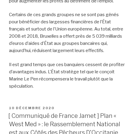
pour augmenter les profits au détriment de l’emploi.
Certains de ces grands groupes ne se sont pas gênés
pour bénéficier des largesses financières de l’État
français et surtout de l’Union européenne. Au total, entre
2008 et 2018, Bruxelles a offert près de 5 039 milliards
d’euros d’aides d’État aux groupes bancaires qui,
aujourd’hui, réduisent largement leurs effectifs.
Il est grand temps que ces banquiers cessent de profiter
d’avantages indus. L’État stratège tel que le conçoit
Marine Le Pen récompensera le travail plutôt que la
spéculation.
PUBLIÉ
10 DÉCEMBRE 2020
LE
[ Communiqué de France Jamet ] Plan «
West Med » : le Rassemblement National
est aux Côtés des Pêcheurs D’Occitanie.