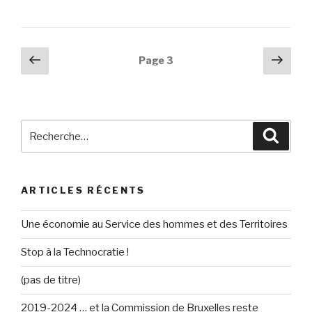
Navigation
Page
Pag
Page
3
précédente
suiv
des
articles
Recherche
Reche
pour
:
ARTICLES RÉCENTS
Une économie au Service des hommes et des Territoires
Stop à la Technocratie !
(pas de titre)
2019-2024 … et la Commission de Bruxelles reste