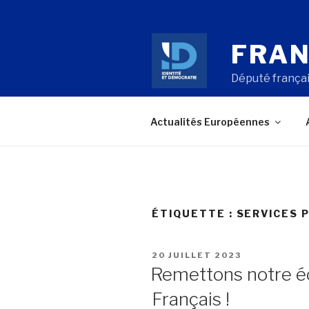
Aller
au
contenu
FRAN
principal
Député françai
Actualités Européennes
ÉTIQUETTE : SERVICES 
PUBLIÉ
20 JUILLET 2023
LE
Remettons notre é
Français !