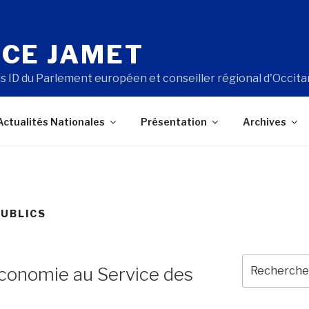
CE JAMET
s ID du Parlement européen et conseiller régional d'Occita
Actualités Nationales
Présentation
Archives
PUBLICS
Recherche
conomie au Service des
pour
: