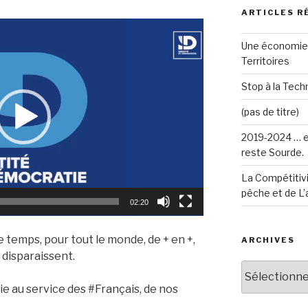
ARTICLES R
Une économie 
Territoires
Stop à la Techn
(pas de titre)
2019-2024 … e
reste Sourde.
La Compétitivi
pêche et de L’
02:20
 temps, pour tout le monde, de + en +,
ARCHIVES
 disparaissent.
Archives
au service des #Français, de nos