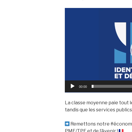
Lecteur
vidéo
00:00
La classe moyenne paie tout le
tandis que les services publics
Remettons notre #économie 
PME/TPE et de l’Avenir !