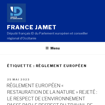
Aller
au
contenu
principal
FRANCE JAMET
Député français ID du Parlement européen et conseiller
régional d'Occitanie
Menu
ÉTIQUETTE : RÈGLEMENT EUROPÉEN
PUBLIÉ
25 MAI 2023
LE
RÈGLEMENT EUROPÉEN «
RESTAURATION DE LA NATURE » REJETÉ :
LE RESPECT DE L’ENVIRONNEMENT