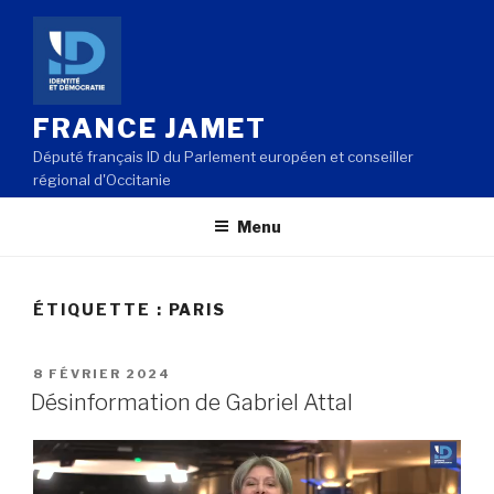
Aller
au
contenu
principal
FRANCE JAMET
Député français ID du Parlement européen et conseiller
régional d'Occitanie
Menu
ÉTIQUETTE : PARIS
PUBLIÉ
8 FÉVRIER 2024
LE
Désinformation de Gabriel Attal
Lecteur
vidéo