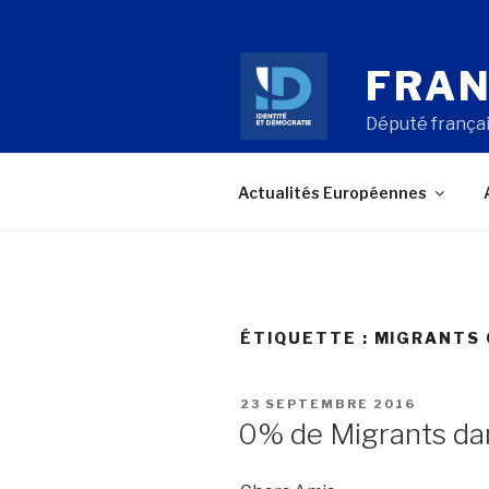
Aller
au
contenu
FRAN
principal
Député françai
Actualités Européennes
ÉTIQUETTE : MIGRANTS 
PUBLIÉ
23 SEPTEMBRE 2016
LE
0% de Migrants d