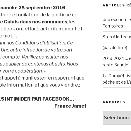
ARTICLES R
manche 25 septembre 2016
aire et unilatéral de la politique de
Une économie 
 de Calais dans nos communes
, les
Territoires
acebook ont effacé autoritairement et
 motif :
Stop à la Techn
nt nos Conditions d’utilisation. Ce
(pas de titre)
Une autre infraction de votre part
re compte. Veuillez consulter nos
2019-2024 … e
plus publier de contenus abusifs. Nous
reste Sourde.
r votre coopération
. »
La Compétitivi
 cet appel à manifester en espérant que
pêche et de L’
ble information et que vous viendrez
AS INTIMIDER PAR FACEBOOK…
ARCHIVES
France Jamet
Archives