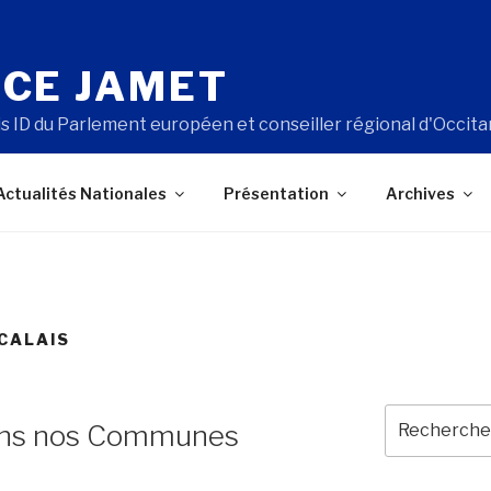
CE JAMET
s ID du Parlement européen et conseiller régional d'Occita
Actualités Nationales
Présentation
Archives
CALAIS
Recherche
ans nos Communes
pour
: