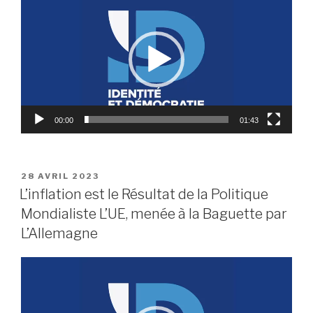
vidéo
00:00
01:43
PUBLIÉ
28 AVRIL 2023
LE
L’inflation est le Résultat de la Politique
Mondialiste L’UE, menée à la Baguette par
L’Allemagne
Lecteur
vidéo