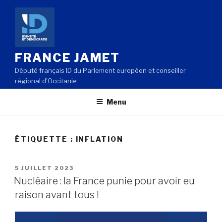
Aller
au
contenu
principal
FRANCE JAMET
Député français ID du Parlement européen et conseiller
régional d'Occitanie
Menu
ÉTIQUETTE : INFLATION
PUBLIÉ
5 JUILLET 2023
LE
Nucléaire : la France punie pour avoir eu
raison avant tous !
Lecteur