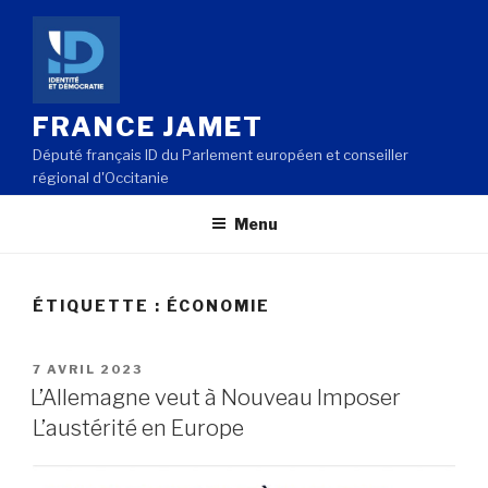
Aller
au
contenu
principal
FRANCE JAMET
Député français ID du Parlement européen et conseiller
régional d'Occitanie
Menu
ÉTIQUETTE : ÉCONOMIE
PUBLIÉ
7 AVRIL 2023
LE
L’Allemagne veut à Nouveau Imposer
L’austérité en Europe