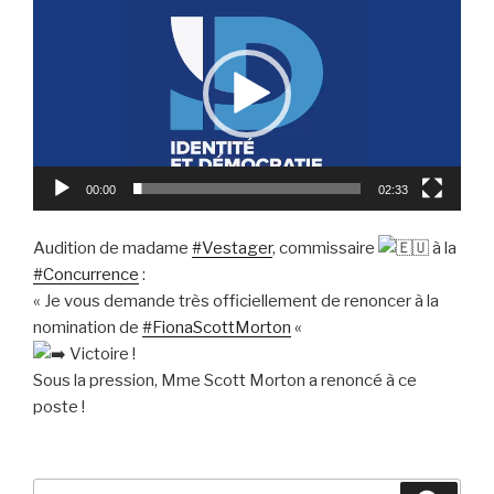
vidéo
00:00
02:33
Audition de madame
#Vestager
, commissaire
à la
#Concurrence
:
« Je vous demande très officiellement de renoncer à la
nomination de
#FionaScottMorton
«
Victoire !
Sous la pression, Mme Scott Morton a renoncé à ce
poste !
Recherche