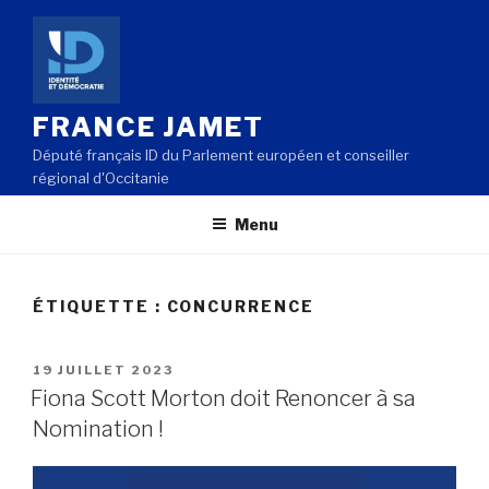
Aller
au
contenu
principal
FRANCE JAMET
Député français ID du Parlement européen et conseiller
régional d'Occitanie
Menu
ÉTIQUETTE : CONCURRENCE
PUBLIÉ
19 JUILLET 2023
LE
Fiona Scott Morton doit Renoncer à sa
Nomination !
Lecteur