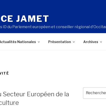
CE JAMET
s ID du Parlement européen et conseiller régional d'Occita
Actualités Nationales
Présentation
Archives
VITÉ
Recherche
u Secteur Européen de la
pour
:
culture