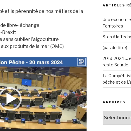
ARTICLES R
é et la pérennité de nos métiers de la
Une économie 
 de libre- échange
Territoires
-Brexit
Stop à la Techn
 sans oublier l’algoculture
e aux produits de la mer (OMC)
(pas de titre)
2019-2024 … e
reste Sourde.
La Compétitivi
pêche et de L’
ARCHIVES
Archives