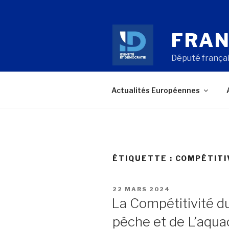
Aller
au
contenu
FRAN
principal
Député françai
Actualités Européennes
ÉTIQUETTE : COMPÉTITI
PUBLIÉ
22 MARS 2024
LE
La Compétitivité d
pêche et de L’aqua