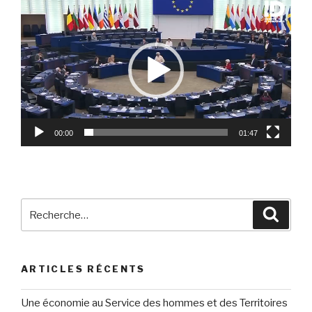
Lecteur
vidéo
00:00
01:47
Recherche
Reche
pour
:
ARTICLES RÉCENTS
Une économie au Service des hommes et des Territoires