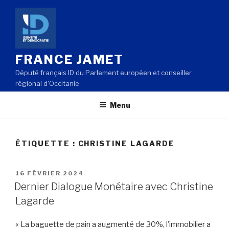
Aller
au
contenu
principal
FRANCE JAMET
Député français ID du Parlement européen et conseiller
régional d'Occitanie
Menu
ÉTIQUETTE : CHRISTINE LAGARDE
PUBLIÉ
16 FÉVRIER 2024
LE
Dernier Dialogue Monétaire avec Christine
Lagarde
« La baguette de pain a augmenté de 30%, l’immobilier a