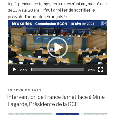
triplé, pendant ce temps, les salaires n’ont augmenté que
Il faut arrêter de sacrifier le
de 13% sur 20 ans.
pouvoir d’achat des Français ! »
Lecteur
vidéo
00:00
03:55
PUBLIÉ
15 FÉVRIER 2023
LE
Intervention de France Jamet face à Mme
Lagarde, Présidente de la BCE