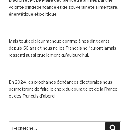
Macron et M. Le Maire devraient être animés par une
volonté d’indépendance et de souveraineté alimentaire,
énergétique et politique.
Mais tout cela leur manque comme à nos dirigeants
depuis 50 ans et nous ne les Français ne l’auront jamais
ressenti aussi cruellement qu’aujourd’hui.
En 2024, les prochaines échéances électorales nous
permettront de faire le choix du courage et de la France
et des Français d’abord.
Recherche
Reche