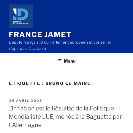
Aller
au
contenu
principal
FRANCE JAMET
Député français ID du Parlement européen et conseiller
régional d'Occitanie
Menu
ÉTIQUETTE : BRUNO LE MAIRE
PUBLIÉ
28 AVRIL 2023
LE
L’inflation est le Résultat de la Politique
Mondialiste L’UE, menée à la Baguette par
L’Allemagne