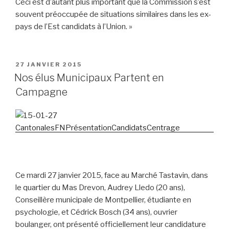
Ceci est d’autant plus important que la Commission s’est
souvent préoccupée de situations similaires dans les ex-
pays de l’Est candidats à l’Union. »
PUBLIÉ
27 JANVIER 2015
LE
Nos élus Municipaux Partent en
Campagne
Ce mardi 27 janvier 2015, face au Marché Tastavin, dans
le quartier du Mas Drevon, Audrey Lledo (20 ans),
Conseillère municipale de Montpellier, étudiante en
psychologie, et Cédrick Bosch (34 ans), ouvrier
boulanger, ont présenté officiellement leur candidature