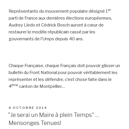
er
Représentants du mouvement populaire désigné 1
parti de France aux dernières élections européennes,
Audrey Lledo et Cédrick Bosch auront à cœur de
restaurer le modèle républicain cassé par les
gouvernants de l’Umps depuis 40 ans.
Chaque Française, chaque Français doit pouvoir glisser un
bulletin du Front National pour pouvoir véritablement les
représenter et les défendre, c’est chose faite dans le
ème
4
canton de Montpellier…
PUBLIÉ
6 OCTOBRE 2014
LE
"Je serai un Maire à plein Temps" …
Mensonges Tenues!