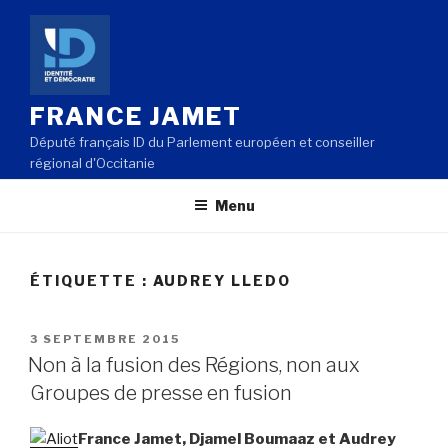
Aller
au
contenu
principal
FRANCE JAMET
Député français ID du Parlement européen et conseiller
régional d'Occitanie
Menu
ÉTIQUETTE : AUDREY LLEDO
PUBLIÉ
3 SEPTEMBRE 2015
LE
Non à la fusion des Régions, non aux
Groupes de presse en fusion
France Jamet, Djamel Boumaaz et Audrey