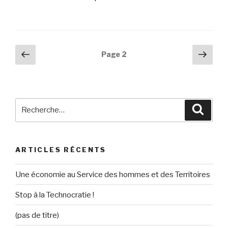
Navigation
Page
Pag
Page
2
précédente
suiv
des
articles
Recherche
Reche
pour
:
ARTICLES RÉCENTS
Une économie au Service des hommes et des Territoires
Stop à la Technocratie !
(pas de titre)