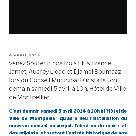
PUBLIÉ
4 AVRIL 2014
LE
Venez Soutenir nos trois Elus, France
Jamet, Audrey Lledo et Djamel Boumaaz
lors du Conseil Municipal D'installation
demain samedi 5 avril à 10h, Hôtel de Ville
de Montpellier…
C’est demain samedi 5 avril 2014 à 10h à l’Hôtel de
Ville de Montpellier qu’aura lieu l’installation du
nouveau conseil municipal, l’élection du maire et
des adjoints, et surtout l’entrée historique de nos